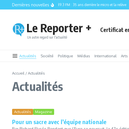
Aller au contenu
Dernières nouvelles
CISM 89.3 FM : 35 ans derrière le micro et la relève
Le Reporter +
Certificat 
Un autre regard sur l'actualité
Actualités
Société
Politique
Médias
International
Arts
Accueil
/
Actualités
Actualités
Actualités
Magazine
Pour un sacre avec l’équipe nationale
Par Richard Elysée Pendant que l’Euro se poursuit, la 47e éditi