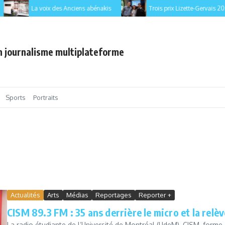
La voix des Anciens abénakis
Trois prix Lizette-Gervais 2026
en journalisme multiplateforme
Sports
Portraits
Actualités
Arts
Médias
Reportages
Reporter +
CISM 89.3 FM : 35 ans derrière le micro et la relèv
La radio étudiante de l’Université de Montréal (UdeM), CISM, forme