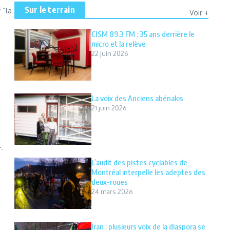
Sur le terrain
 “la
Voir +
CISM 89.3 FM : 35 ans derrière le
micro et la relève
22 juin 2026
La voix des Anciens abénakis
21 juin 2026
r-
L’audit des pistes cyclables de
Montréal interpelle les adeptes des
deux-roues
24 mars 2026
Iran : plusieurs voix de la diaspora se