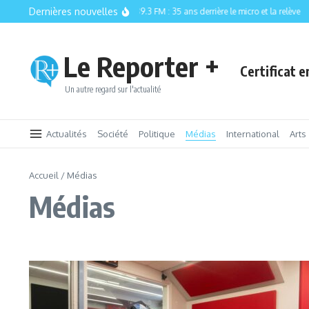
Aller au contenu
Dernières nouvelles
CISM 89.3 FM : 35 ans derrière le micro et la relève
Le Reporter +
Certificat 
Un autre regard sur l'actualité
Actualités
Société
Politique
Médias
International
Arts
Accueil
/
Médias
Médias