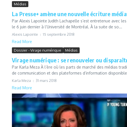
Médias
La Presse+ amène une nouvelle écriture média
Par Alexis Lapointe Judith Lachapelle s’est entretenue avec les 
le 6 juin dernier à l’Université de Montréal. À la suite de so...
Alexis Lapointe
15 septembre 2018
Read More
Dossier - Virage numérique
Médias
Virage numérique : se renouveler ou disparaît
Par Karla Meza À l’ère où les parts de marché des médias tradit
de communication et des plateformes d’information disponibles
Karla Meza
31 mars 2018
Read More