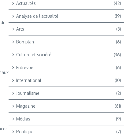
Actualités
(42)
Analyse de l’actualité
(19)
edi
Arts
(8)
Bon plan
(6)
Culture et société
(36)
Entrevue
(6)
anaux
International
(10)
Journalisme
(2)
Magazine
(61)
Médias
(9)
ncer
Politique
(7)