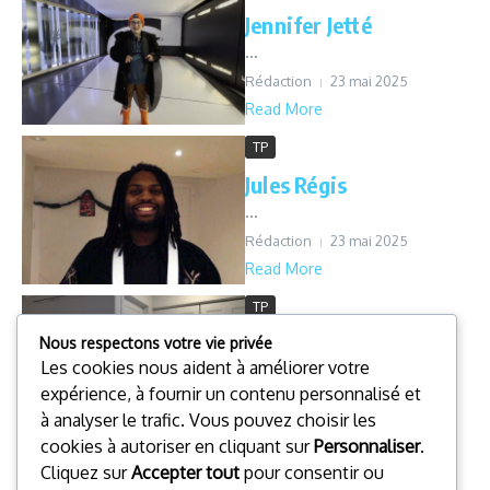
Jennifer Jetté
...
Rédaction
23 mai 2025
Read More
TP
Jules Régis
...
Rédaction
23 mai 2025
Read More
TP
Marc-Olivier Bisson
Nous respectons votre vie privée
Les cookies nous aident à améliorer votre
...
expérience, à fournir un contenu personnalisé et
Rédaction
23 mai 2025
à analyser le trafic. Vous pouvez choisir les
Read More
cookies à autoriser en cliquant sur
Personnaliser
.
TP
Cliquez sur
Accepter tout
pour consentir ou