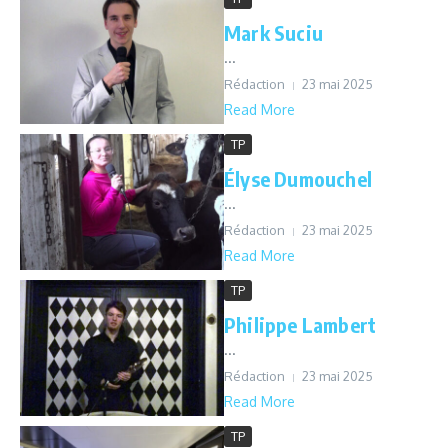
Mark Suciu
...
Rédaction
23 mai 2025
Read More
TP
Élyse Dumouchel
...
Rédaction
23 mai 2025
Read More
TP
Philippe Lambert
...
Rédaction
23 mai 2025
Read More
TP