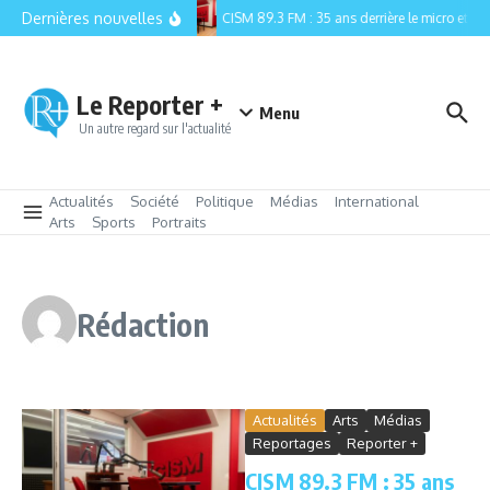
Aller au contenu
Dernières nouvelles
CISM 89.3 FM : 35 ans derrière le micro et la r
Le Reporter +
Menu
Un autre regard sur l'actualité
Actualités
Société
Politique
Médias
International
Arts
Sports
Portraits
Rédaction
Actualités
Arts
Médias
Reportages
Reporter +
CISM 89.3 FM : 35 ans