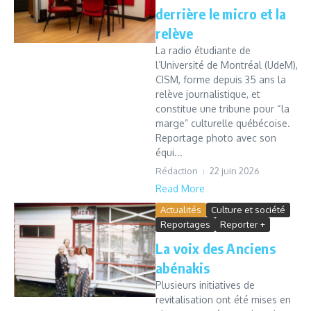
derrière le micro et la
relève
La radio étudiante de
l’Université de Montréal (UdeM),
CISM, forme depuis 35 ans la
relève journalistique, et
constitue une tribune pour “la
marge” culturelle québécoise.
Reportage photo avec son
équi...
Rédaction
22 juin 2026
Read More
Actualités
Culture et société
Reportages
Reporter +
La voix des Anciens
abénakis
Plusieurs initiatives de
revitalisation ont été mises en