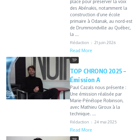
place pour préserver la voix
des Abénakis, notamment la
construction d’une école
primaire à Odanak, au nord-est
de Drummondville au Québec,
la ...
Rédaction
21 juin 2026
Read More
TP
TOP CHRONO 2025 –
Émission A
Paul Cazals nous présente :
Une émission réalisée par
Marie-Pénélope Robinson,
avec Mathieu Giroux à la
technique. ...
Rédaction
24 mai 2025
Read More
TP