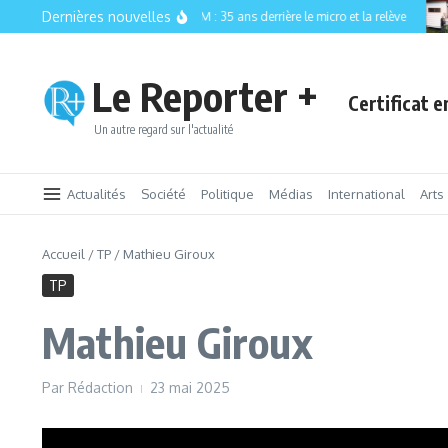
Aller au contenu
Dernières nouvelles
CISM 89.3 FM : 35 ans derrière le micro et la relève
Le Reporter +
Certificat 
Un autre regard sur l'actualité
Actualités
Société
Politique
Médias
International
Arts
Accueil
/
TP
/
Mathieu Giroux
TP
Mathieu Giroux
Par
Rédaction
23 mai 2025