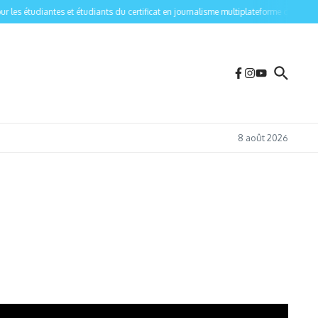
es étudiantes et étudiants du certificat en journalisme multiplateforme de l’Universi
8 août 2026