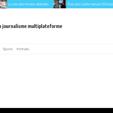
La voix des Anciens abénakis
Trois prix Lizette-Gervais 2026 pour l
en journalisme multiplateforme
Sports
Portraits