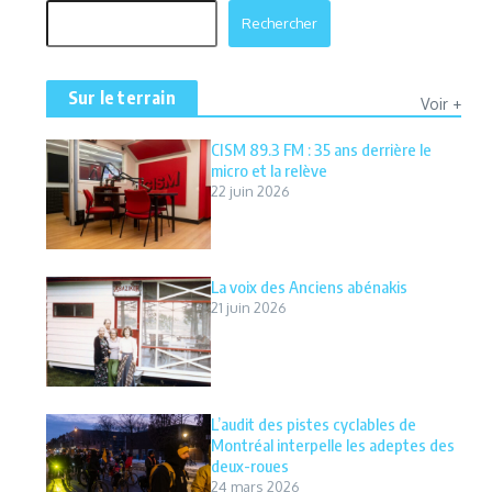
Rechercher
Rechercher
Sur le terrain
Voir +
CISM 89.3 FM : 35 ans derrière le
micro et la relève
22 juin 2026
La voix des Anciens abénakis
21 juin 2026
L’audit des pistes cyclables de
Montréal interpelle les adeptes des
deux-roues
24 mars 2026