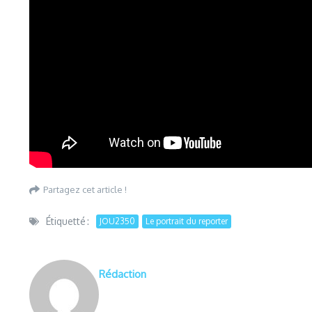
Partagez cet article !
Étiquetté :
JOU2350
Le portrait du reporter
Rédaction