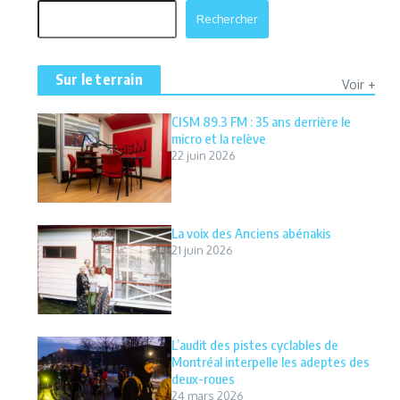
Rechercher
Rechercher
Sur le terrain
Voir +
CISM 89.3 FM : 35 ans derrière le
micro et la relève
22 juin 2026
La voix des Anciens abénakis
21 juin 2026
L’audit des pistes cyclables de
Montréal interpelle les adeptes des
deux-roues
24 mars 2026