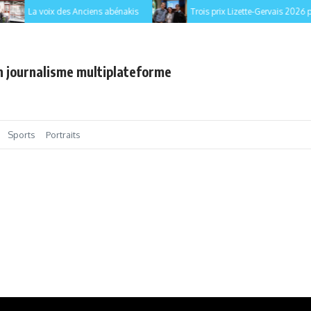
La voix des Anciens abénakis
Trois prix Lizette-Gervais 2026 pour 
en journalisme multiplateforme
Sports
Portraits