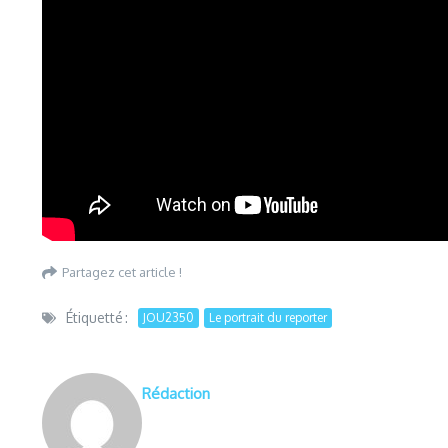
Partagez cet article !
Étiquetté :
JOU2350
Le portrait du reporter
Rédaction