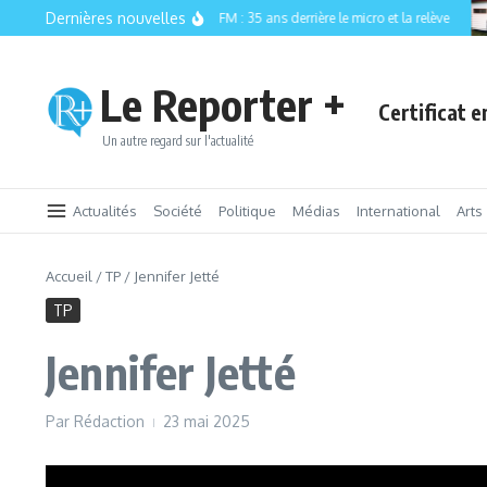
Aller au contenu
Dernières nouvelles
CISM 89.3 FM : 35 ans derrière le micro et la relève
Le Reporter +
Certificat 
Un autre regard sur l'actualité
Actualités
Société
Politique
Médias
International
Arts
Accueil
/
TP
/
Jennifer Jetté
TP
Jennifer Jetté
Par
Rédaction
23 mai 2025