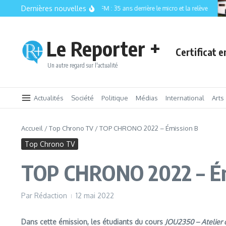
Aller au contenu
Dernières nouvelles
CISM 89.3 FM : 35 ans derrière le micro et la relève
Le Reporter +
Certificat 
Un autre regard sur l'actualité
Actualités
Société
Politique
Médias
International
Arts
Accueil
/
Top Chrono TV
/
TOP CHRONO 2022 – Émission B
Top Chrono TV
TOP CHRONO 2022 – Ém
Par
Rédaction
12 mai 2022
Dans cette émission, les étudiants du cours
JOU2350 – Atelier 