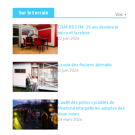
Sur le terrain
Voir +
CISM 89.3 FM : 35 ans derrière le
micro et la relève
22 juin 2026
La voix des Anciens abénakis
21 juin 2026
L’audit des pistes cyclables de
Montréal interpelle les adeptes des
deux-roues
24 mars 2026