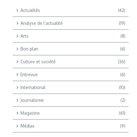
Actualités
(42)
Analyse de l’actualité
(19)
Arts
(8)
Bon plan
(6)
Culture et société
(36)
Entrevue
(6)
International
(10)
Journalisme
(2)
Magazine
(61)
Médias
(9)