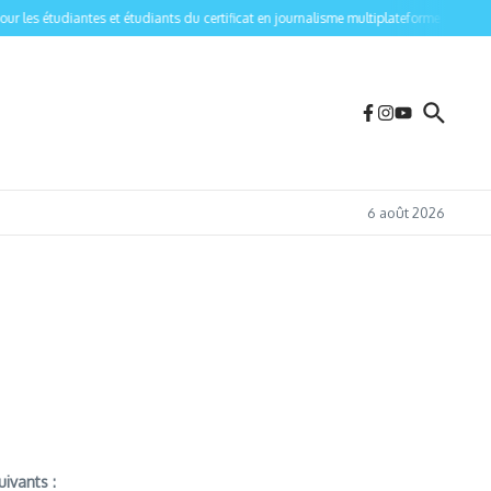
les étudiantes et étudiants du certificat en journalisme multiplateforme de l’Univers
6 août 2026
uivants :