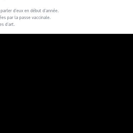
parler d’eux en début d’année.
es par la passe vaccinale.
s d’art.