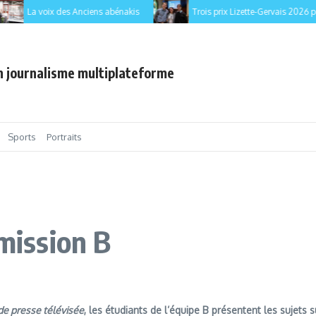
La voix des Anciens abénakis
Trois prix Lizette-Gervais 2026 pour 
en journalisme multiplateforme
Sports
Portraits
ission B
de presse télévisée
, les étudiants de l’équipe B présentent les sujets s