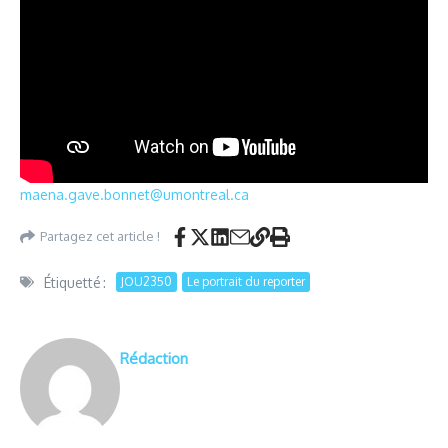
maena.gave.bonnet@umontreal.ca
Partagez cet article !
Étiquetté :
JOU2350
Le portrait du reporter
Rédaction