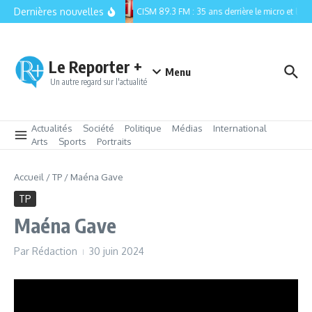
Aller au contenu
Dernières nouvelles
CISM 89.3 FM : 35 ans derrière le micro et la re
Le Reporter +
Menu
Un autre regard sur l'actualité
Actualités
Société
Politique
Médias
International
Arts
Sports
Portraits
Accueil
/
TP
/
Maéna Gave
TP
Maéna Gave
Par
Rédaction
30 juin 2024