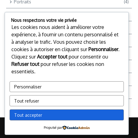
Portraits
(4)
Reportages
(9)
Nous respectons votre vie privée
Les cookies nous aident à améliorer votre
Reportages Vidéo
(12)
expérience, à fournir un contenu personnalisé et
Reporter +
(2)
à analyser le trafic. Vous pouvez choisir les
cookies à autoriser en cliquant sur
Personnaliser
.
Société
(28)
Cliquez sur
Accepter tout
pour consentir ou
Refuser tout
pour refuser les cookies non
Sports
(4)
essentiels.
Top Chrono TV
(16)
Personnaliser
TP
(59)
Tout refuser
Tout accepter
© 2026 Le Reporter + Certificat en journalisme multiplateforme |
Propulsé par
Réalisé par
Magazine d'actualités X