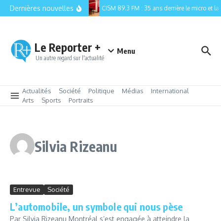
Aller au contenu
Dernières nouvelles
CISM 89.3 FM : 35 ans derrière le micro et la 
Le Reporter +
Menu
Un autre regard sur l'actualité
Actualités
Société
Politique
Médias
International
Arts
Sports
Portraits
Silvia Rizeanu
Entrevue
Société
L’automobile, un symbole qui nous pèse
Par Silvia Rizeanu Montréal s’est engagée à atteindre la