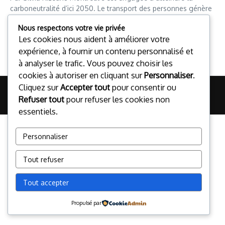
carboneutralité d’ici 2050. Le transport des personnes génère
à lui seul 22,2 % de l’ensemble des émissions de GES du
Nous respectons votre vie privée
Québec. Comment réduire l...
Les cookies nous aident à améliorer votre
Silvia Rizeanu
18 février 2023
expérience, à fournir un contenu personnalisé et
Read More
à analyser le trafic. Vous pouvez choisir les
cookies à autoriser en cliquant sur
Personnaliser
.
Cliquez sur
Accepter tout
pour consentir ou
© 2026 Le Reporter + Certificat en journalisme multiplateforme |
Refuser tout
pour refuser les cookies non
Réalisé par
Magazine d'actualités X
essentiels.
Personnaliser
Tout refuser
Tout accepter
Propulsé par