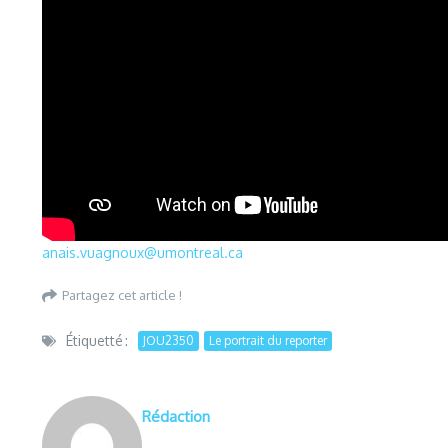
anais.vuagnoux@umontreal.ca
Partagez cet article !
Étiquetté :
JOU2350
Le portrait du reporter
Rédaction