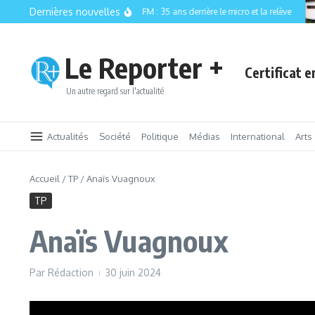
Aller au contenu
Dernières nouvelles
CISM 89.3 FM : 35 ans derrière le micro et la relève
Le Reporter +
Certificat 
Un autre regard sur l'actualité
Actualités
Société
Politique
Médias
International
Arts
Accueil
/
TP
/
Anaïs Vuagnoux
TP
Anaïs Vuagnoux
Par
Rédaction
30 juin 2024