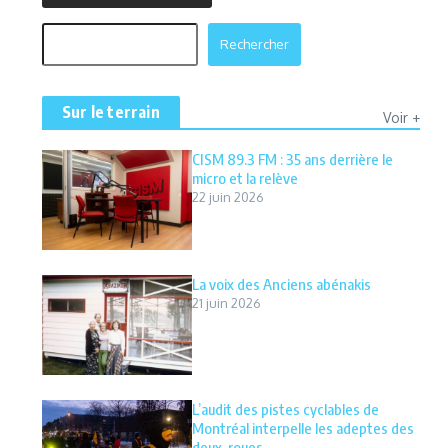
Rechercher
Rechercher
Sur le terrain
Voir +
CISM 89.3 FM : 35 ans derrière le
micro et la relève
22 juin 2026
La voix des Anciens abénakis
21 juin 2026
L’audit des pistes cyclables de
Montréal interpelle les adeptes des
deux-roues