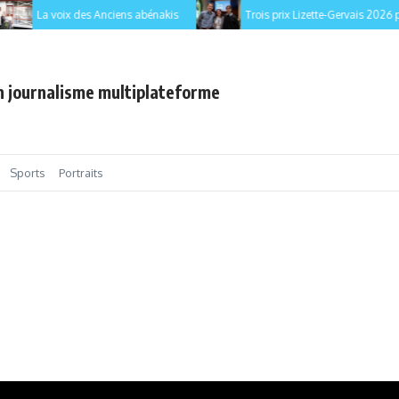
La voix des Anciens abénakis
Trois prix Lizette-Gervais 2026 pour 
en journalisme multiplateforme
Sports
Portraits