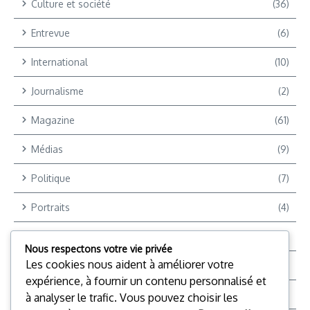
Culture et société
(36)
Entrevue
(6)
International
(10)
Journalisme
(2)
Magazine
(61)
Médias
(9)
Politique
(7)
Portraits
(4)
Reportages
(9)
Nous respectons votre vie privée
Les cookies nous aident à améliorer votre
Reportages Vidéo
(12)
expérience, à fournir un contenu personnalisé et
Reporter +
(2)
à analyser le trafic. Vous pouvez choisir les