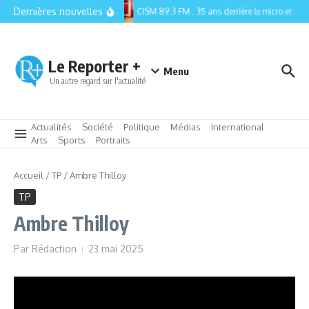
Aller au contenu
Dernières nouvelles
CISM 89.3 FM : 35 ans derrière le micro et la re
Le Reporter +
Menu
Un autre regard sur l'actualité
Actualités
Société
Politique
Médias
International
Arts
Sports
Portraits
Accueil
/
TP
/
Ambre Thilloy
TP
Ambre Thilloy
Par
Rédaction
23 mai 2025