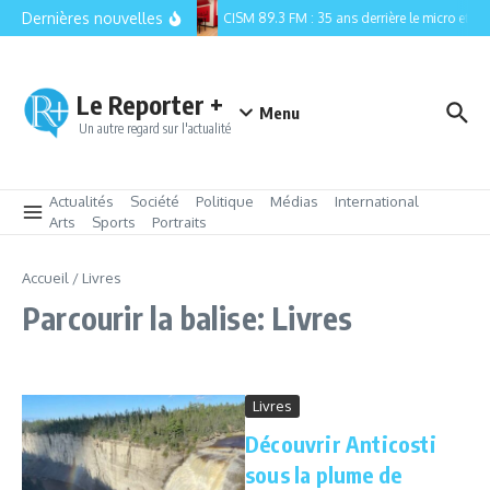
Aller au contenu
Dernières nouvelles
CISM 89.3 FM : 35 ans derrière le micro et la r
Le Reporter +
Menu
Un autre regard sur l'actualité
Actualités
Société
Politique
Médias
International
Arts
Sports
Portraits
Accueil
/
Livres
Parcourir la balise: Livres
Livres
Découvrir Anticosti
sous la plume de