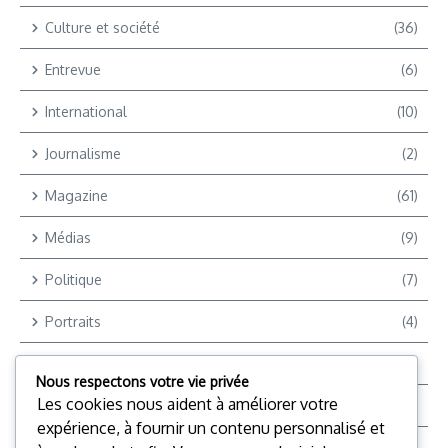
Culture et société
(36)
Entrevue
(6)
International
(10)
Journalisme
(2)
Magazine
(61)
Médias
(9)
Politique
(7)
Portraits
(4)
Reportages
(9)
Nous respectons votre vie privée
Les cookies nous aident à améliorer votre
Reportages Vidéo
(12)
expérience, à fournir un contenu personnalisé et
Reporter +
(2)