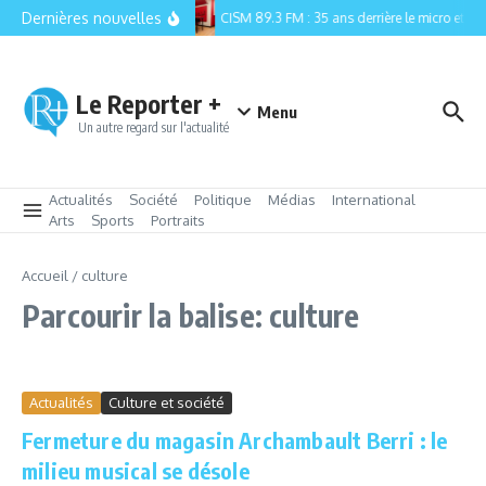
Aller au contenu
Dernières nouvelles
CISM 89.3 FM : 35 ans derrière le micro et la r
Le Reporter +
Menu
Un autre regard sur l'actualité
Actualités
Société
Politique
Médias
International
Arts
Sports
Portraits
Accueil
/
culture
Parcourir la balise: culture
Actualités
Culture et société
Fermeture du magasin Archambault Berri : le
milieu musical se désole