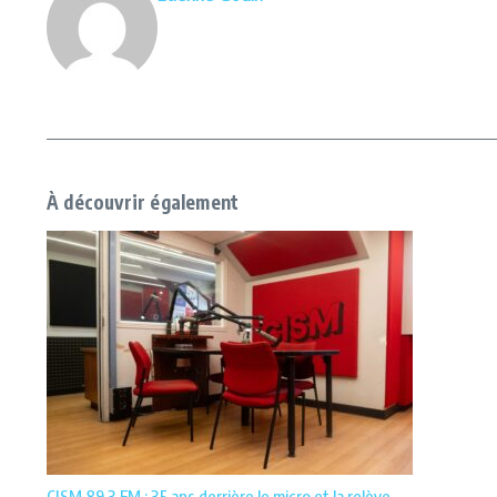
À découvrir également
CISM 89.3 FM : 35 ans derrière le micro et la relève