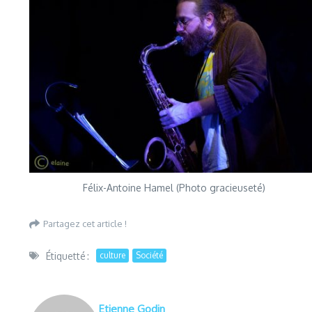
Félix-Antoine Hamel (Photo gracieuseté)
Partagez cet article !
Étiquetté :
culture
Société
Etienne Godin