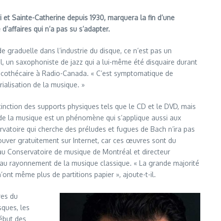
i et Sainte-Catherine depuis 1930, marquera la fin d’une
’affaires qui n’a pas su s’adapter.
 graduelle dans l’industrie du disque, ce n’est pas un
 un saxophoniste de jazz qui a lui-même été disquaire durant
sicothécaire à Radio-Canada. « C’est symptomatique de
ialisation de la musique. »
tinction des supports physiques tels que le CD et le DVD, mais
n de la musique est un phénomène qui s’applique aussi aux
ervatoire qui cherche des préludes et fugues de Bach n’ira pas
rouver gratuitement sur Internet, car ces œuvres sont du
au Conservatoire de musique de Montréal et directeur
ée au rayonnement de la musique classique. « La grande majorité
’ont même plus de partitions papier », ajoute-t-il.
res du
sques, les
début des