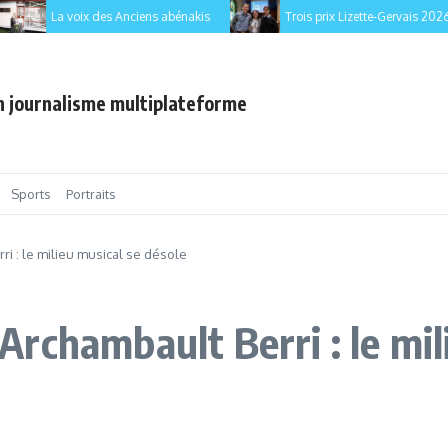
La voix des Anciens abénakis
Trois prix Lizette-Gervais 2026 pou
en journalisme multiplateforme
Sports
Portraits
i : le milieu musical se désole
rchambault Berri : le mil