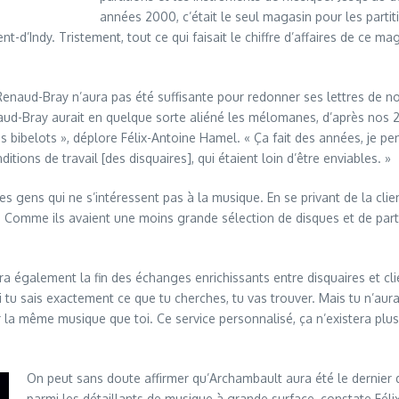
années 2000, c’était le seul magasin pour les partit
-d’Indy. Tristement, tout ce qui faisait le chiffre d’affaires de ce mag
 Renaud-Bray n’aura pas été suffisante pour redonner ses lettres de n
ud-Bray aurait en quelque sorte aliéné les mélomanes, d’après nos 2 
s bibelots », déplore Félix-Antoine Hamel. « Ça fait des années, je pen
ions de travail [des disquaires], qui étaient loin d’être enviables. »
 gens qui ne s’intéressent pas à la musique. En se privant de la clie
. Comme ils avaient une moins grande sélection de disques et de parti
 également la fin des échanges enrichissants entre disquaires et clie
i tu sais exactement ce que tu cherches, tu vas trouver. Mais tu n’aur
ur la même musique que toi. Ce service personnalisé, ça n’existera plus
On peut sans doute affirmer qu’Archambault aura été le dernier
parmi les détaillants de musique à grande surface, constate Féli