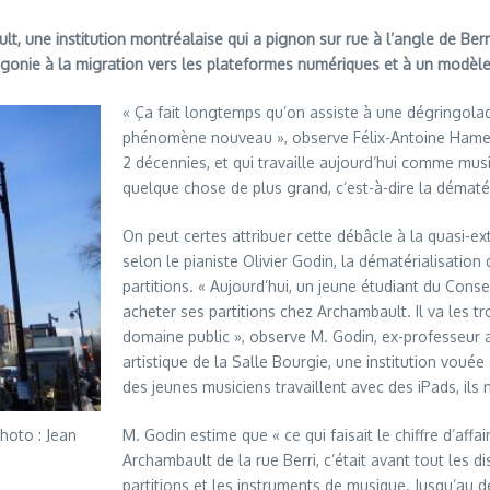
, une institution montréalaise qui a pignon sur rue à l’angle de Berr
agonie à la migration vers les plateformes numériques et à un modèle d
« Ça fait longtemps qu’on assiste à une dégringolade
phénomène nouveau », observe Félix-Antoine Hamel,
2 décennies, et qui travaille aujourd’hui comme mu
quelque chose de plus grand, c’est-à-dire la dématér
On peut certes attribuer cette débâcle à la quasi-ex
selon le pianiste Olivier Godin, la dématérialisatio
partitions. « Aujourd’hui, un jeune étudiant du Cons
acheter ses partitions chez Archambault. Il va les t
domaine public », observe M. Godin, ex-professeur 
artistique de la Salle Bourgie, une institution vou
des jeunes musiciens travaillent avec des iPads, ils n
hoto : Jean
M. Godin estime que « ce qui faisait le chiffre d’affai
Archambault de la rue Berri, c’était avant tout les di
partitions et les instruments de musique. Jusqu’au 