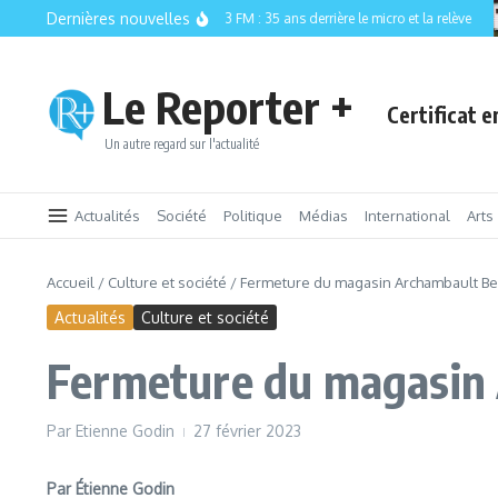
Aller au contenu
Dernières nouvelles
CISM 89.3 FM : 35 ans derrière le micro et la relève
Le Reporter +
Certificat 
Un autre regard sur l'actualité
Actualités
Société
Politique
Médias
International
Arts
Accueil
/
Culture et société
/
Fermeture du magasin Archambault Berr
Actualités
Culture et société
Fermeture du magasin A
Par
Etienne Godin
27 février 2023
Par Étienne Godin