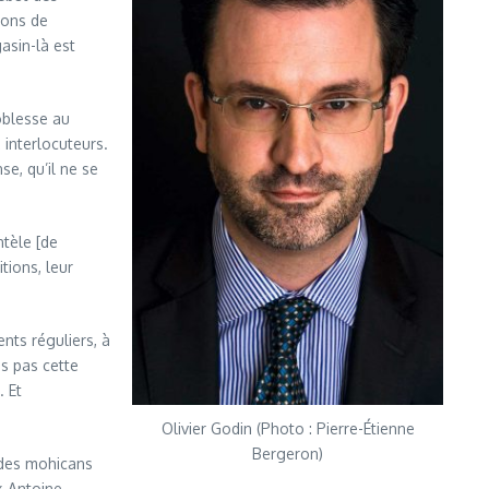
ions de
asin-là est
oblesse au
interlocuteurs.
se, qu’il ne se
ntèle [de
tions, leur
nts réguliers, à
as pas cette
. Et
Olivier Godin (Photo : Pierre-Étienne
Bergeron)
 des mohicans
x-Antoine