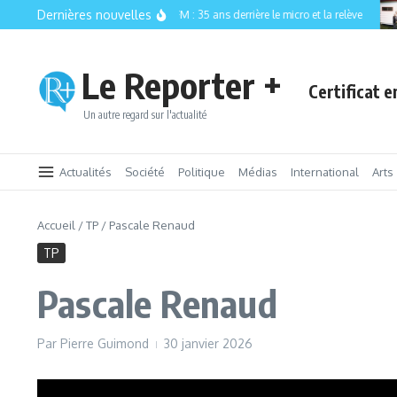
Aller au contenu
Dernières nouvelles
CISM 89.3 FM : 35 ans derrière le micro et la relève
Le Reporter +
Certificat 
Un autre regard sur l'actualité
Actualités
Société
Politique
Médias
International
Arts
Accueil
/
TP
/
Pascale Renaud
TP
Pascale Renaud
Par
Pierre Guimond
30 janvier 2026