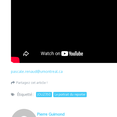
pascale.renaud@umontreal.ca
Partagez cet article !
Étiquetté :
JOU2350
Le portrait du reporter
Pierre Guimond