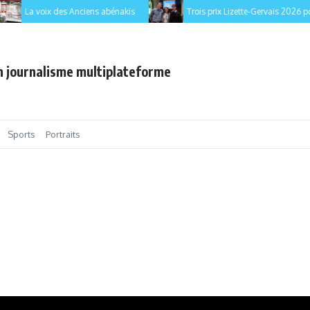
La voix des Anciens abénakis
Trois prix Lizette-Gervais 2026 pour l
en journalisme multiplateforme
Sports
Portraits