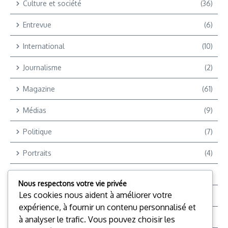
Culture et société
(36)
Entrevue
(6)
International
(10)
Journalisme
(2)
Magazine
(61)
Médias
(9)
Politique
(7)
Portraits
(4)
Reportages
(9)
Nous respectons votre vie privée
Les cookies nous aident à améliorer votre
Reportages Vidéo
(12)
expérience, à fournir un contenu personnalisé et
Reporter +
(2)
à analyser le trafic. Vous pouvez choisir les