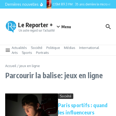
Aller au contenu
Dernières nouvelles
CISM 89.3 FM : 35 ans derrière le micro et la r
Le Reporter +
Menu
Un autre regard sur l'actualité
Actualités
Société
Politique
Médias
International
Arts
Sports
Portraits
Accueil
/
jeux en ligne
Parcourir la balise: jeux en ligne
Société
Paris sportifs : quand
les influenceurs