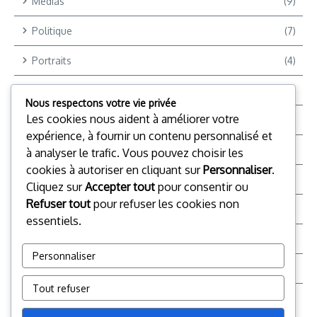
Médias
(9)
Politique
(7)
Portraits
(4)
Reportages
(9)
Nous respectons votre vie privée
Les cookies nous aident à améliorer votre
Reportages Vidéo
(12)
expérience, à fournir un contenu personnalisé et
Reporter +
(2)
à analyser le trafic. Vous pouvez choisir les
cookies à autoriser en cliquant sur
Personnaliser
.
Société
(28)
Cliquez sur
Accepter tout
pour consentir ou
Refuser tout
pour refuser les cookies non
Sports
(4)
essentiels.
Top Chrono TV
(16)
Personnaliser
TP
(59)
Tout refuser