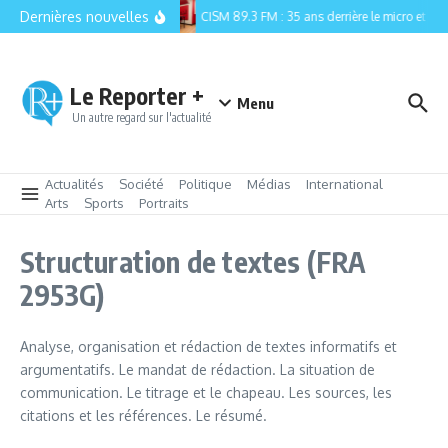
Aller au contenu
Dernières nouvelles
CISM 89.3 FM : 35 ans derrière le micro et la r
Le Reporter +
Menu
Un autre regard sur l'actualité
Actualités
Société
Politique
Médias
International
Arts
Sports
Portraits
Structuration de textes (FRA
2953G)
Analyse, organisation et rédaction de textes informatifs et
argumentatifs. Le mandat de rédaction. La situation de
communication. Le titrage et le chapeau. Les sources, les
citations et les références. Le résumé.