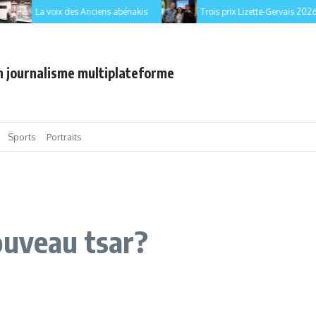
La voix des Anciens abénakis
Trois prix Lizette-Gervais 2026 pou
en journalisme multiplateforme
Sports
Portraits
ouveau tsar?