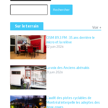
Rechercher
Rechercher
Sur le terrain
Voir +
CISM 89.3 FM : 35 ans derrière le
micro et la relève
22 juin 2026
La voix des Anciens abénakis
21 juin 2026
L’audit des pistes cyclables de
Montréal interpelle les adeptes des
deux-roues