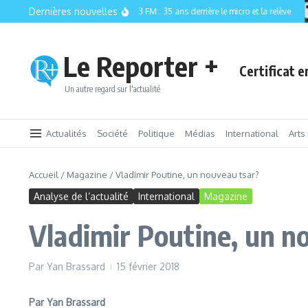
Aller au contenu
Dernières nouvelles
CISM 89.3 FM : 35 ans derrière le micro et la relève
Le Reporter +
Certificat 
Un autre regard sur l'actualité
Actualités
Société
Politique
Médias
International
Arts
Accueil
/
Magazine
/
Vladimir Poutine, un nouveau tsar?
Analyse de l’actualité
International
Magazine
Vladimir Poutine, un n
Par
Yan Brassard
15 février 2018
Par Yan Brassard