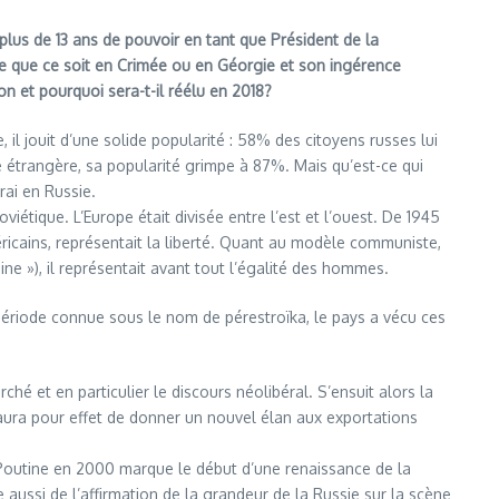
plus de 13 ans de pouvoir en tant que Président de la
ère que ce soit en Crimée ou en Géorgie et son ingérence
n et pourquoi sera-t-il réélu en 2018?
il jouit d’une solide popularité : 58% des citoyens russes lui
 étrangère, sa popularité grimpe à 87%. Mais qu’est-ce qui
rai en Russie.
viétique. L’Europe était divisée entre l’est et l’ouest. De 1945
ricains, représentait la liberté. Quant au modèle communiste,
ne »), il représentait avant tout l’égalité des hommes.
période connue sous le nom de pérestroïka, le pays a vécu ces
é et en particulier le discours néolibéral. S’ensuit alors la
aura pour effet de donner un nouvel élan aux exportations
mir Poutine en 2000 marque le début d’une renaissance de la
 aussi de l’affirmation de la grandeur de la Russie sur la scène