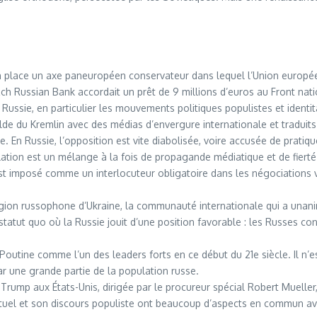
n place un axe paneuropéen conservateur dans lequel l’Union européen
ezch Russian Bank accordait un prêt de 9 millions d’euros au Front nati
ussie, en particulier les mouvements politiques populistes et identit
e du Kremlin avec des médias d’envergure internationale et traduits
 En Russie, l’opposition est vite diabolisée, voire accusée de pratiq
ation est un mélange à la fois de propagande médiatique et de fierté n
est imposé comme un interlocuteur obligatoire dans les négociations v
 région russophone d’Ukraine, la communauté internationale qui a u
statut quo où la Russie jouit d’une position favorable : les Russes co
 Poutine comme l’un des leaders forts en ce début du 21e siècle. Il n’
r une grande partie de la population russe.
ump aux États-Unis, dirigée par le procureur spécial Robert Mueller, e
 actuel et son discours populiste ont beaucoup d’aspects en commun a