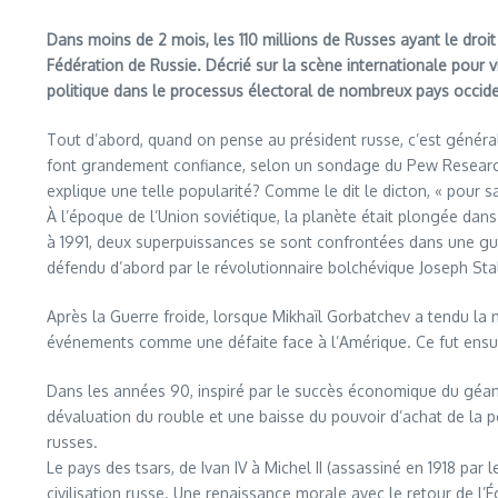
Dans moins de 2 mois, les 110 millions de Russes ayant le droi
Fédération de Russie. Décrié sur la scène internationale pour 
politique dans le processus électoral de nombreux pays occiden
Tout d’abord, quand on pense au président russe, c’est générale
font grandement confiance, selon un sondage du Pew Research C
explique une telle popularité? Comme le dit le dicton, « pour savo
À l’époque de l’Union soviétique, la planète était plongée dans u
à 1991, deux superpuissances se sont confrontées dans une gue
défendu d’abord par le révolutionnaire bolchévique Joseph Stali
Après la Guerre froide, lorsque Mikhaïl Gorbatchev a tendu la
événements comme une défaite face à l’Amérique. Ce fut ensui
Dans les années 90, inspiré par le succès économique du géant a
dévaluation du rouble et une baisse du pouvoir d’achat de la 
russes.
Le pays des tsars, de Ivan IV à Michel II (assassiné en 1918 par
civilisation russe. Une renaissance morale avec le retour de l’