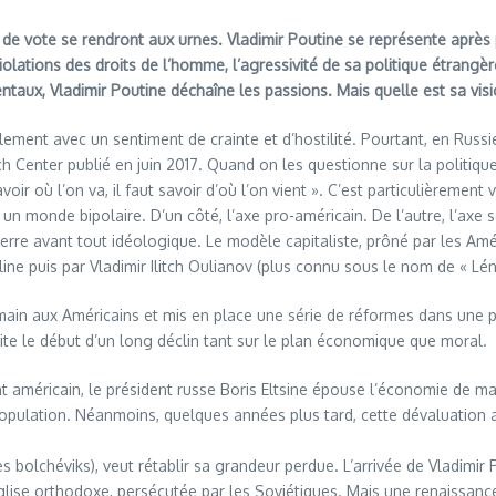
t de vote se rendront aux urnes. Vladimir Poutine se représente après 
violations des droits de l’homme, l’agressivité de sa politique étrang
taux, Vladimir Poutine déchaîne les passions. Mais quelle est sa visio
ment avec un sentiment de crainte et d’hostilité. Pourtant, en Russie, 
enter publié en juin 2017. Quand on les questionne sur la politique
ir où l’on va, il faut savoir d’où l’on vient ». C’est particulièrement v
n monde bipolaire. D’un côté, l’axe pro-américain. De l’autre, l’axe so
rre avant tout idéologique. Le modèle capitaliste, prôné par les Amé
ne puis par Vladimir Ilitch Oulianov (plus connu sous le nom de « Léni
 main aux Américains et mis en place une série de réformes dans une 
te le début d’un long déclin tant sur le plan économique que moral.
méricain, le président russe Boris Eltsine épouse l’économie de march
population. Néanmoins, quelques années plus tard, cette dévaluation 
 les bolchéviks), veut rétablir sa grandeur perdue. L’arrivée de Vladi
Église orthodoxe, persécutée par les Soviétiques. Mais une renaissance