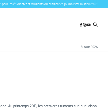
r les étudiantes et étudiants du certificat en journalisme multiplateforme de l’Univ
8 août 2026
lande. Au printemps 2013, les premières rumeurs sur leur liaison