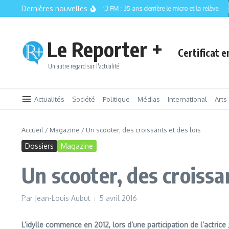
Aller au contenu
Dernières nouvelles
CISM 89.3 FM : 35 ans derrière le micro et la relève
Le Reporter +
Certificat 
Un autre regard sur l'actualité
Actualités
Société
Politique
Médias
International
Arts
Accueil
/
Magazine
/
Un scooter, des croissants et des lois
Dossiers
Magazine
Un scooter, des croissan
Par
Jean-Louis Aubut
5 avril 2016
L’idylle commence en 2012, lors d’une participation de l’actrice