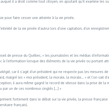
auquel il a droit comme tout citoyen, en ajoutant qu’il examine les sui
e pour faire cesser une atteinte à la vie privée.
à l’intimité de la vie privée d’autrui lors d’une captation, d’un enregi
nseil de presse du Québec, « les journalistes et les médias d’informa
blic à l’information lorsque des éléments de la vie privée ou portant at
vilégié, car il s’agit d’un président qui ne respecte pas les mesures de 
inard, malgré les « moi président, la morale, la morale… » et l’on sait
 exception, il aura même gagné le record de vitesse dans la prise de l
enu par un de ces nombreux cinglés […] »
riment fortement dans le débat sur la vie privée, la presse française
rsitaire français).