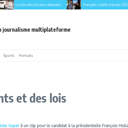
La voix des Anciens abénakis
Trois prix Lizette-Gervais 2026 pou
en journalisme multiplateforme
Sports
Portraits
ts et des lois
Julie Gayet
à un clip pour le candidat à la présidentielle François Hol