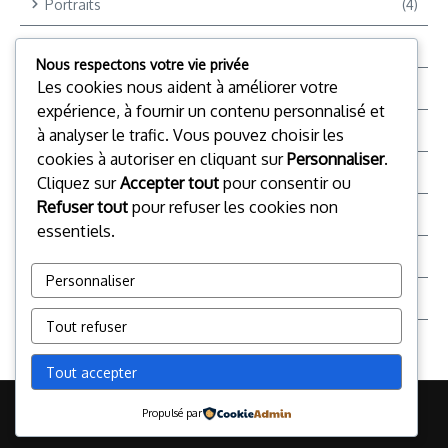
Portraits
(4)
Reportages
(9)
Nous respectons votre vie privée
Les cookies nous aident à améliorer votre
Reportages Vidéo
(12)
expérience, à fournir un contenu personnalisé et
Reporter +
(2)
à analyser le trafic. Vous pouvez choisir les
cookies à autoriser en cliquant sur
Personnaliser
.
Société
(28)
Cliquez sur
Accepter tout
pour consentir ou
Refuser tout
pour refuser les cookies non
Sports
(4)
essentiels.
Top Chrono TV
(16)
Personnaliser
TP
(59)
Tout refuser
Tout accepter
© 2026 Le Reporter + Certificat en journalisme multiplateforme |
Propulsé par
Réalisé par
Magazine d'actualités X