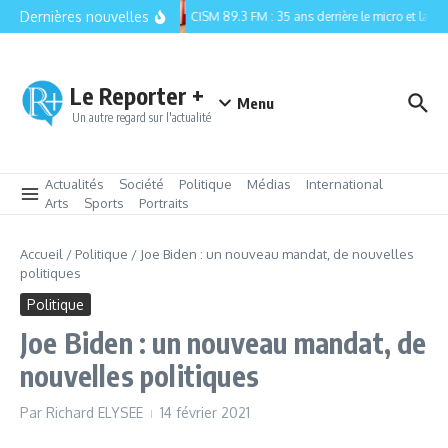
Aller au contenu
Dernières nouvelles
CISM 89.3 FM : 35 ans derrière le micro et la relè
Le Reporter +
Menu
Un autre regard sur l'actualité
Actualités
Société
Politique
Médias
International
Arts
Sports
Portraits
Accueil
/
Politique
/
Joe Biden : un nouveau mandat, de nouvelles
politiques
Politique
Joe Biden : un nouveau mandat, de
nouvelles politiques
Par
Richard ELYSEE
14 février 2021