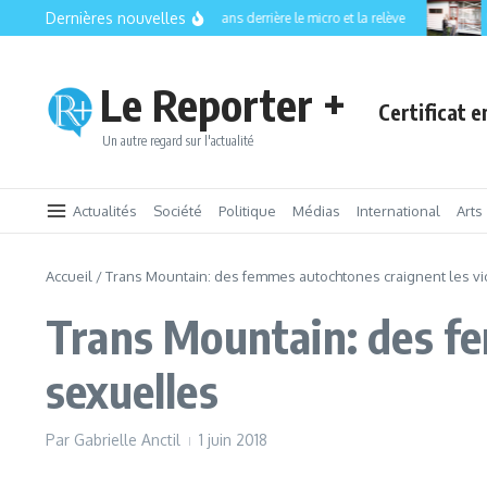
Aller au contenu
Dernières nouvelles
CISM 89.3 FM : 35 ans derrière le micro et la relève
La vo
Le Reporter +
Certificat 
Un autre regard sur l'actualité
Actualités
Société
Politique
Médias
International
Arts
Accueil
/
Trans Mountain: des femmes autochtones craignent les v
Trans Mountain: des fe
sexuelles
Par
Gabrielle Anctil
1 juin 2018