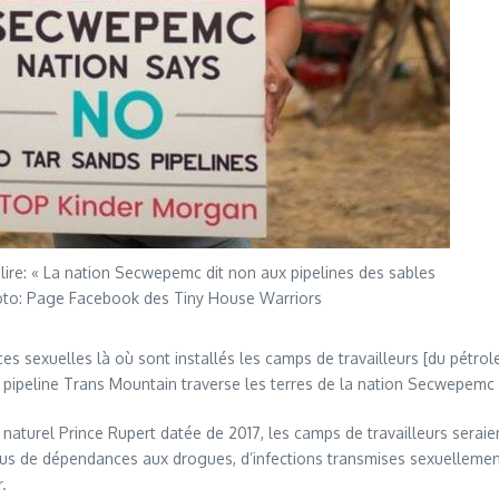
ire: « La nation Secwepemc dit non aux pipelines des sables
hoto: Page Facebook des Tiny House Warriors
 sexuelles là où sont installés les camps de travailleurs [du pétro
du pipeline Trans Mountain traverse les terres de la nation Secwepemc
aturel Prince Rupert datée de 2017, les camps de travailleurs seraie
us de dépendances aux drogues, d’infections transmises sexuellement e
.