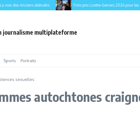
ix des Anciens abénakis
Trois prix Lizette-Gervais 2026 pour les étud
en journalisme multiplateforme
Sports
Portraits
iolences sexuelles
mmes autochtones craigne