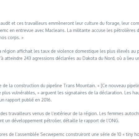
dit et ces travailleurs emmèneront leur culture du forage, leur comme
 en entrevue avec Macleans. La militante accuse les pétrolières de 
nos corps. »
 région affichait les taux de violence domestique les plus élevés a
squ’à atteindre 243 agressions déclarées au Dakota du Nord, où a lieu 
e de la construction du pipeline Trans Mountain. « [Ce nouveau pipelin
us vulnérables, » arguent les signataires de la déclaration. Les hauts
un rapport publié en 2016.
 à des travailleurs venus de l’extérieur de la région. Les femmes aut
un développement pétrolier, détaille le rapport de l’ONG.
bres de l’assemblée Secwepemc construiront une série de 10 « tiny h