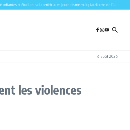
iantes et étudiants du certificat en journalisme multiplateforme de l’Université de M
6 août 2026
nt les violences