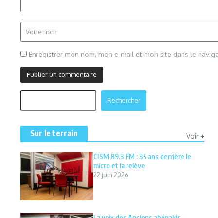
Enregistrer mon nom, mon e-mail et mon site dans le navi
Rechercher
Rechercher
Sur le terrain
Voir +
CISM 89.3 FM : 35 ans derrière le
micro et la relève
22 juin 2026
La voix des Anciens abénakis