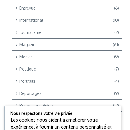
Entrevue
(6)
International
(10)
Journalisme
(2)
Magazine
(61)
Médias
(9)
Politique
(7)
Portraits
(4)
Reportages
(9)
Reportages Vidéo
(12)
Nous respectons votre vie privée
Reporter +
(2)
Les cookies nous aident à améliorer votre
expérience, à fournir un contenu personnalisé et
Société
(28)