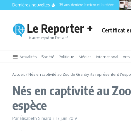
Aller au contenu
Dernières nouvelles
CISM 89.3 FM : 35 ans derrière le micro et la relève
L
Le Reporter +
Certificat 
Un autre regard sur l'actualité
Actualités
Société
Politique
Médias
International
Arts
Accueil
/
Nés en captivité au Zoo de Granby, ils représentent l’esp
Nés en captivité au Zoo
espèce
Par
Élisabeth Simard
17 juin 2019