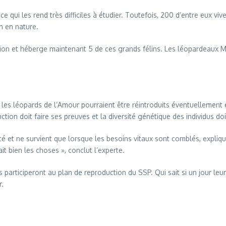
 ce qui les rend très difficiles à étudier. Toutefois, 200 d’entre eux vi
n en nature.
tion et héberge maintenant 5 de ces grands félins. Les léopardeaux M
 les léopards de l’Amour pourraient être réintroduits éventuellement 
ion doit faire ses preuves et la diversité génétique des individus doit
ité et ne survient que lorsque les besoins vitaux sont comblés, expliq
ait bien les choses », conclut l’experte.
ils participeront au plan de reproduction du SSP. Qui sait si un jour 
r.