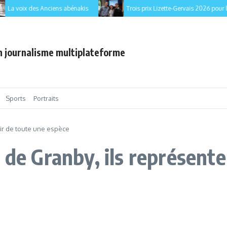
a voix des Anciens abénakis
Trois prix Lizette-Gervais 2026 pour les 
en journalisme multiplateforme
Sports
Portraits
oir de toute une espèce
 de Granby, ils représente