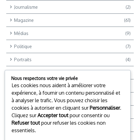
Journalisme
(2)
Magazine
(61)
Médias
(9)
Politique
(7)
Portraits
(4)
Reportages
(9)
Nous respectons votre vie privée
Les cookies nous aident à améliorer votre
Reportages Vidéo
(12)
expérience, à fournir un contenu personnalisé et
Reporter +
(2)
à analyser le trafic. Vous pouvez choisir les
cookies à autoriser en cliquant sur
Personnaliser
.
Société
(28)
Cliquez sur
Accepter tout
pour consentir ou
Refuser tout
pour refuser les cookies non
Sports
(4)
essentiels.
Top Chrono TV
(16)