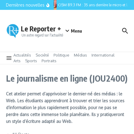
Aller au contenu
Dernières nouvelles
CISM 89.3 FM : 35 ans derrière le micro et la rel
Le Reporter +
Menu
Un autre regard sur l'actualité
Actualités
Société
Politique
Médias
International
Arts
Sports
Portraits
Le journalisme en ligne (JOU2400)
Cet atelier permet d’apprivoiser le dernier-né des médias : le
Web. Les étudiants apprendront à trouver et trier les sources
d’information le plus rapidement possible, pour ne pas se
perdre dans cette immense toile planétaire. Ils y pratiqueront
un style d’écriture adapté au Web.