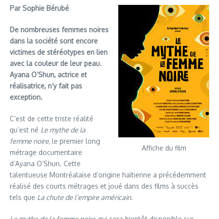
Par Sophie Bérubé
De nombreuses femmes noires
dans la société sont encore
victimes de stéréotypes en lien
avec la couleur de leur peau.
Ayana O’Shun, actrice et
réalisatrice, n’y fait pas
exception.
C’est de cette triste réalité
qu’est né
Le mythe de la
femme noire,
le premier long
Affiche du film
métrage documentaire
d’Ayana O’Shun. Cette
talentueuse Montréalaise d’origine haïtienne a précédemment
réalisé des courts métrages et joué dans des films à succès
tels que
La chute de l’empire américain
.
Le mythe de la femme noire,
qui sera bientôt disponible sur