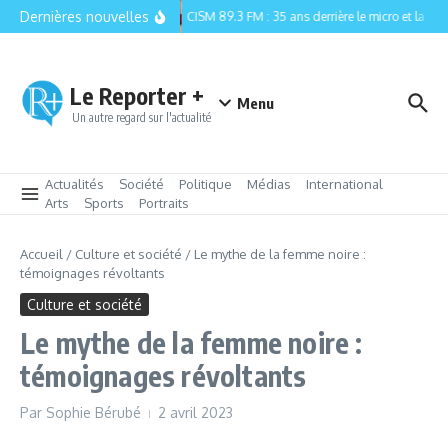
Aller au contenu
Dernières nouvelles
CISM 89.3 FM : 35 ans derrière le micro et la relè
Le Reporter +
Menu
Un autre regard sur l'actualité
Actualités
Société
Politique
Médias
International
Arts
Sports
Portraits
Accueil
/
Culture et société
/
Le mythe de la femme noire :
témoignages révoltants
Culture et société
Le mythe de la femme noire :
témoignages révoltants
Par
Sophie Bérubé
2 avril 2023