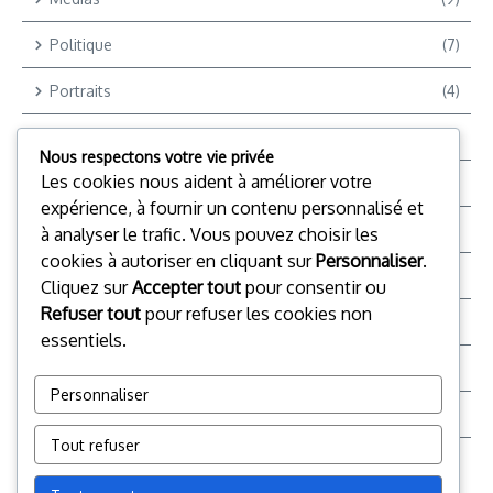
Politique
(7)
Portraits
(4)
Reportages
(9)
Nous respectons votre vie privée
Les cookies nous aident à améliorer votre
Reportages Vidéo
(12)
expérience, à fournir un contenu personnalisé et
Reporter +
(2)
à analyser le trafic. Vous pouvez choisir les
cookies à autoriser en cliquant sur
Personnaliser
.
Société
(28)
Cliquez sur
Accepter tout
pour consentir ou
Refuser tout
pour refuser les cookies non
Sports
(4)
essentiels.
Top Chrono TV
(16)
Personnaliser
TP
(59)
Tout refuser