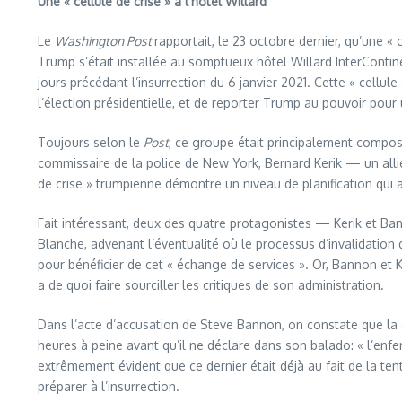
Une « cellule de crise » à l’hôtel Willard
Le
Washington Post
rapportait, le 23 octobre dernier, qu’une « 
Trump s’était installée au somptueux hôtel Willard InterContine
jours précédant l’insurrection du 6 janvier 2021. Cette « cellule
l’élection présidentielle, et de reporter Trump au pouvoir pou
Toujours selon le
Post
, ce groupe était principalement composé
commissaire de la police de New York, Bernard Kerik — un alli
de crise » trumpienne démontre un niveau de planification qui 
Fait intéressant, deux des quatre protagonistes — Kerik et Ba
Blanche, advenant l’éventualité où le processus d’invalidation 
pour bénéficier de cet « échange de services ». Or, Bannon et K
a de quoi faire sourciller les critiques de son administration.
Dans l’acte d’accusation de Steve Bannon, on constate que la c
heures à peine avant qu’il ne déclare dans son balado: « l’enfe
extrêmement évident que ce dernier était déjà au fait de la tent
préparer à l’insurrection.