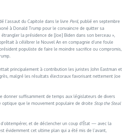
édé l’assaut du Capitole dans le livre
Peril
, publié en septembre
phoné à Donald Trump pour le convaincre de quitter sa
« étrangler la présidence de [Joe] Biden dans son berceau »,
pprêtait à célébrer le Nouvel An en compagnie d’une foule
x-président populiste de faire le moindre sacrifice ou compromis,
Trump.
ttait principalement à contribution les juristes John Eastman et
grès, malgré les résultats électoraux favorisant nettement Joe
n de donner suffisamment de temps aux législateurs de divers
ette optique que le mouvement populaire de droite
Stop the Steal
ait d’obtempérer, et de déclencher un coup d’État — avec la
est évidemment cet ultime plan qui a été mis de l’avant,