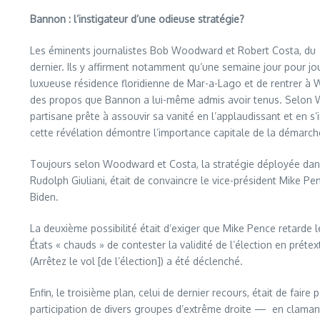
Bannon : l’instigateur d’une odieuse stratégie?
Les éminents journalistes Bob Woodward et Robert Costa, du
dernier. Ils y affirment notamment qu’une semaine jour pour j
luxueuse résidence floridienne de Mar-a-Lago et de rentrer à Wa
des propos que Bannon a lui-même admis avoir tenus. Selon Woo
partisane prête à assouvir sa vanité en l’applaudissant et en s’
cette révélation démontre l’importance capitale de la démarche
Toujours selon Woodward et Costa, la stratégie déployée dans le
Rudolph Giuliani, était de convaincre le vice-président Mike P
Biden.
La deuxième possibilité était d’exiger que Mike Pence retarde 
États « chauds » de contester la validité de l’élection en pré
(Arrêtez le vol [de l’élection]) a été déclenché.
Enfin, le troisième plan, celui de dernier recours, était de fai
participation de divers groupes d’extrême droite —
en clamant