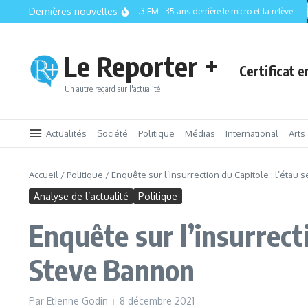
Aller au contenu
Dernières nouvelles
CISM 89.3 FM : 35 ans derrière le micro et la relève
Le Reporter +
Certificat 
Un autre regard sur l'actualité
Actualités
Société
Politique
Médias
International
Arts
Accueil
/
Politique
/
Enquête sur l’insurrection du Capitole : l’étau
Analyse de l’actualité
Politique
Enquête sur l’insurrecti
Steve Bannon
Par
Etienne Godin
8 décembre 2021