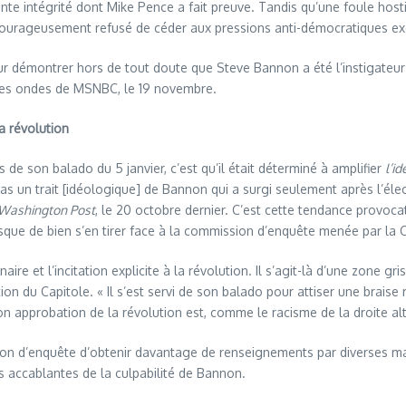
nte intégrité dont Mike Pence a fait preuve. Tandis qu’une foule hos
n a courageusement refusé de céder aux pressions anti-démocratiques 
our démontrer hors de tout doute que Steve Bannon a été l’instigateur 
 les ondes de MSNBC, le 19 novembre.
a
révolution
s de son balado du 5 janvier, c’est qu’il était déterminé à amplifier
l’id
pas un trait [idéologique] de Bannon qui a surgi seulement après l’éle
Washington Post
, le
20 octobre dernier. C’est cette tendance provoca
risque de bien s’en tirer face à la commission d’enquête menée par la
naire et l’incitation explicite à la révolution. Il s’agit-là d’une zone g
on du Capitole. « Il s’est servi de son balado pour attiser une braise 
n approbation de la révolution est, comme le racisme de la droite alter
on d’enquête d’obtenir davantage de renseignements par diverses man
uves accablantes de la culpabilité de Bannon.