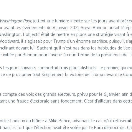
Washington Post
, jettent une lumière inédite sur les jours ayant préc
our avant les événements du 6 janvier 2021, Steve Bannon aurait télé
shington. L’objectif était de mettre en place une stratégie visant à 
dward, il s’agissait pour Trump d’un énorme sacrifice, puisqu’il s’a
inclinant devant lui. Sachant qu’il n’est pas dans les habitudes de l’e
 initiée par Bannon pour l’avenir à court terme de la présidence de 
s jours suivants comportait trois plans distincts. Le premier, qui me
ence de proclamer tout simplement la victoire de Trump devant le Con
le compte des voix des grands électeurs, prévu pour le 6 janvier, afi
textant une fraude électorale sans fondement. C’est d’ailleurs dans c
re porter l’odieux du blâme à Mike Pence, advenant le cas où il refuser
 haut et fort que l’élection avait été volée par le Parti démocrate. C’