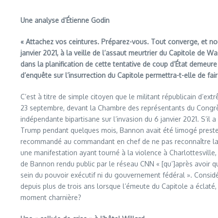
Une analyse d’Étienne Godin
« Attachez vos ceintures. Préparez-vous. Tout converge, et n
janvier 2021, à la veille de l’assaut meurtrier du Capitole de
dans la planification de cette tentative de coup d’État demeur
d’enquête sur l’insurrection du Capitole permettra-t-elle de fa
C’est à titre de simple citoyen que le militant républicain d’
23 septembre, devant la Chambre des représentants du Congrè
indépendante bipartisane sur l’invasion du 6 janvier 2021. S’il 
Trump pendant quelques mois, Bannon avait été limogé prestem
recommandé au commandant en chef de ne pas reconnaître la r
une manifestation ayant tourné à la violence à Charlottesville, e
de Bannon rendu public par le réseau CNN « [qu’]après avoir qui
sein du pouvoir exécutif ni du gouvernement fédéral ». Considér
depuis plus de trois ans lorsque l’émeute du Capitole a éclaté
moment charnière?