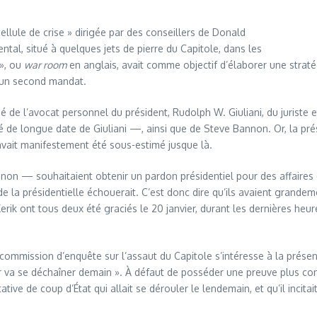
cellule de crise » dirigée par des conseillers de Donald
ntal, situé à quelques jets de pierre du Capitole, dans les
 », ou
war room
en anglais, avait comme objectif d’élaborer une stratég
r un second mandat.
 de l’avocat personnel du président, Rudolph W. Giuliani, du juriste e
é de longue date de Giuliani —, ainsi que de Steve Bannon. Or, la pré
avait manifestement été sous-estimé jusque là.
nnon — souhaitaient obtenir un pardon présidentiel pour des affaires
de la présidentielle échouerait. C’est donc dire qu’ils avaient grande
erik ont tous deux été graciés le 20 janvier, durant les dernières heur
ommission d’enquête sur l’assaut du Capitole s’intéresse à la présenc
r va se déchaîner demain ». À défaut de posséder une preuve plus concr
ative de coup d’État qui allait se dérouler le lendemain, et qu’il incit