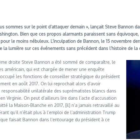
ous sommes sur le point d’attaquer demain », lançait Steve Bannon da
 Washington. Bien que ces propos alarmants paraissent sans équivoque, 
e pour le moins nébuleux. L’inculpation de Bannon, le 15 novembre de
ire la lumière sur ces événements sans précédent dans l’histoire de l
extrême droite Steve Bannon a été sommé de comparaître, le
s américain, qui est chargée de mener une enquête
a occupé les fonctions de conseiller stratégique du président
ent en août 2017. On lui reprochait alors d’avoir
esponsabilité unilatérale des suprématistes blancs dans
n Virginie. On peut d’ailleurs lire dans l’acte d’accusation
tté la Maison-Blanche en 2017, [il] n’a jamais retravaillé au
ant qu’il n’était plus à l’emploi de l’administration Trump
, que faisait Bannon dans l’entourage du président à ce