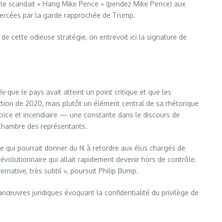
tile scandait « Hang Mike Pence » (pendez Mike Pence) aux
exercées par la garde rapprochée de Trump.
de cette odieuse stratégie, on entrevoit ici la signature de
ée
que le pays avait atteint un point critique et que les
ction de 2020, mais plutôt un élément central de sa rhétorique
trice et incendiaire — une constante dans le discours de
 Chambre des représentants.
rise qui pourrait donner du fil à retordre aux élus chargés de
révolutionnaire qui allait rapidement devenir hors de contrôle.
native, très subtil », poursuit Philip Bump.
œuvres juridiques évoquant la confidentialité du privilège de