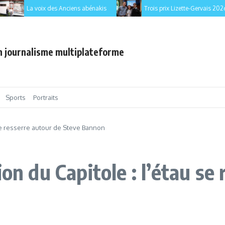
La voix des Anciens abénakis
Trois prix Lizette-Gervais 2026 po
en journalisme multiplateforme
Sports
Portraits
 se resserre autour de Steve Bannon
on du Capitole : l’étau se