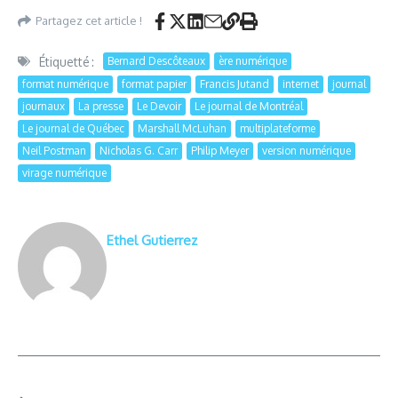
Partagez cet article !
Étiquetté :
Bernard Descôteaux
ère numérique
format numérique
format papier
Francis Jutand
internet
journal
journaux
La presse
Le Devoir
Le journal de Montréal
Le journal de Québec
Marshall McLuhan
multiplateforme
Neil Postman
Nicholas G. Carr
Philip Meyer
version numérique
virage numérique
Ethel Gutierrez