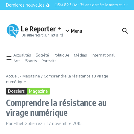
Aller au contenu
Dernières nouvelles
CISM 89.3 FM : 35 ans derrière le micro et la relèv
Le Reporter +
Menu
Un autre regard sur l'actualité
Actualités
Société
Politique
Médias
International
Arts
Sports
Portraits
Accueil
/
Magazine
/
Comprendre la résistance au virage
numérique
Dossiers
Magazine
Comprendre la résistance au
virage numérique
Par
Ethel Gutierrez
17 novembre 2015